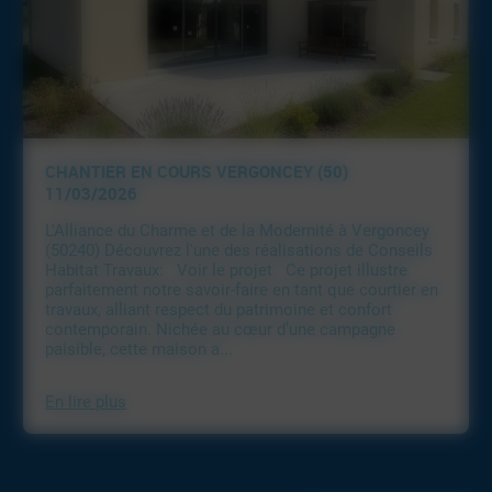
CHANTIER EN COURS VERGONCEY (50)
11/03/2026
L'Alliance du Charme et de la Modernité à Vergoncey
(50240) Découvrez l'une des réalisations de Conseils
Habitat Travaux: Voir le projet Ce projet illustre
parfaitement notre savoir-faire en tant que courtier en
travaux, alliant respect du patrimoine et confort
contemporain. Nichée au cœur d’une campagne
paisible, cette maison a...
En lire plus