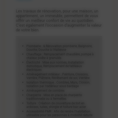
Les travaux de rénovation, pour une maison, un
appartement, un immeuble, permettent de vous
offrir un meilleur confort de vie au quotidien.
C’est également l’occasion d’augmenter la valeur
de votre bien.
Plomberie : & Rénovation plomberie, Baignoire,
Douche, Douche à l'italienne
Chauffage : Remplacement chaudière, pompe à
chaleur, poêle à granulés
Électricité : Mise aux normes, Installation
domotique, Remplacement de tableaux
électriques
Aménagement intérieur : Peinture, Cloisons,
Verrière, Plâtrerie, Revêtement de sol, Verrière
Isolation thermique : Combles, Murs, Cloison,
Isolation par l'extérieur sous bardage
Aménagement de combles
Charpente : Mise en place de charpente
traditionnelle ou à fermettes
Toiture : Création de couverture de toit en
ardoises, tuiles, shingle et toiture bac acier
Accessibilité PMR : Afin de rendre l'habitation
utilisable pour les personnes à mobilité réduite