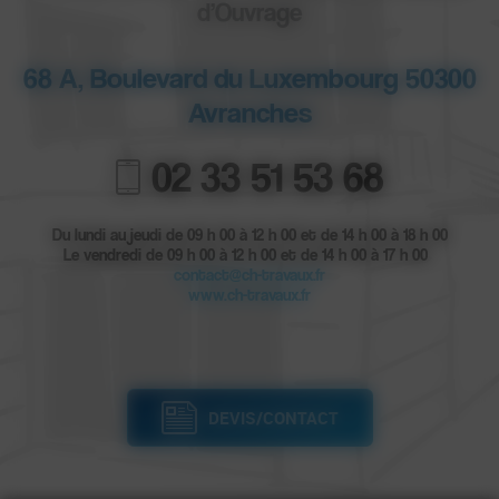
d’Ouvrage
68 A, Boulevard du Luxembourg 50300
Avranches
02 33 51 53 68
Du lundi au jeudi de 09 h 00 à 12 h 00 et de 14 h 00 à 18 h 00
Le vendredi de 09 h 00 à 12 h 00 et de 14 h 00 à 17 h 00
contact@ch-travaux.fr
www.ch-travaux.fr
DEVIS/CONTACT