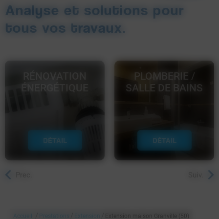
Analyse et solutions pour
tous vos travaux.
RÉNOVATION
PLOMBERIE /
ÉNERGÉTIQUE
SALLE DE BAINS
DÉTAIL
DÉTAIL
Prec.
Suiv.
/
/
/
Accueil
Prestations
Extension
Extension maison Granville (50)