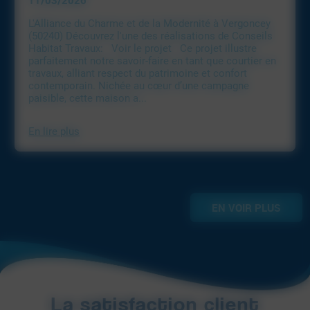
L'Alliance du Charme et de la Modernité à Vergoncey
(50240) Découvrez l'une des réalisations de Conseils
Habitat Travaux: Voir le projet Ce projet illustre
parfaitement notre savoir-faire en tant que courtier en
travaux, alliant respect du patrimoine et confort
contemporain. Nichée au cœur d’une campagne
paisible, cette maison a...
En lire plus
EN VOIR PLUS
La satisfaction client