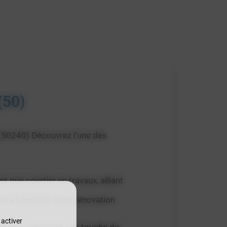
(50)
 (50240) Découvrez l'une des
nt que courtier en travaux, alliant
n a bénéficié d’une rénovation
 activer