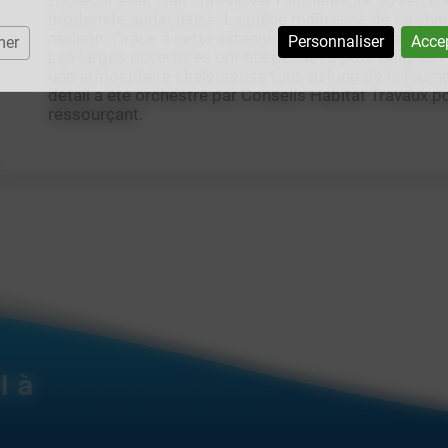
L’objectif était clair : préserver l’authenticité du lieu
modernité audacieuse. La pièce maîtresse de ce chan
maison. Grâce à cette extension, la demeure capte d
Personnaliser
Accep
mer
Les larges ouvertures ont été pensées pour baigner l'i
une atmosphère chaleureuse tout au long de la journée. 
détail a été orchestré par Conseils Habitat Travaux pou
ressourçant.
l à