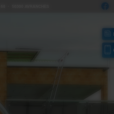
 68
-
50300 AVRANCHES