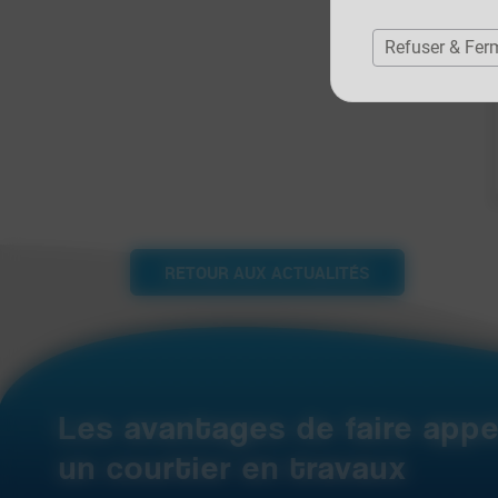
Refuser & Fer
RETOUR AUX ACTUALITÉS
Les avantages de faire appe
un courtier en travaux