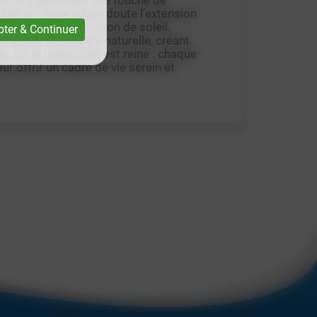
 tout en y apportant une touche de
tier est sans aucun doute l’extension
ésormais chaque rayon de soleil.
ter & Continuer
ntérieur de lumière naturelle, créant
Ici, la tranquillité est reine : chaque
r offrir un cadre de vie serein et