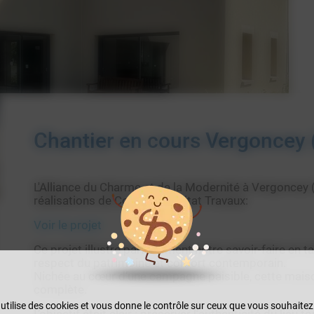
Chantier en cours Vergoncey 
L'Alliance du Charme et de la Modernité à Vergoncey
réalisations de Conseils Habitat Travaux:
Voir le projet
Ce projet illustre parfaitement notre savoir-faire en ta
respect du patrimoine et confort contemporain.
Nichée au cœur d’une campagne paisible, cette maiso
complète.
 utilise des cookies et vous donne le contrôle sur ceux que vous souhaitez