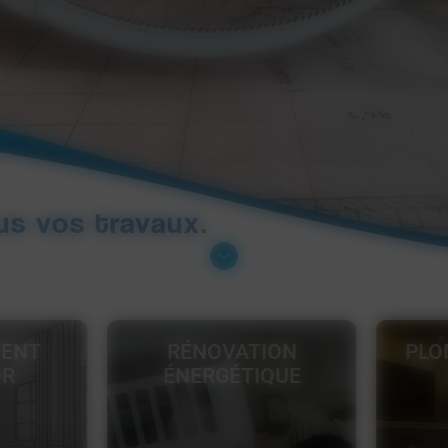
us vos travaux.
ION
PLOMBERIE / SALLE
M
QUE
DE BAINS